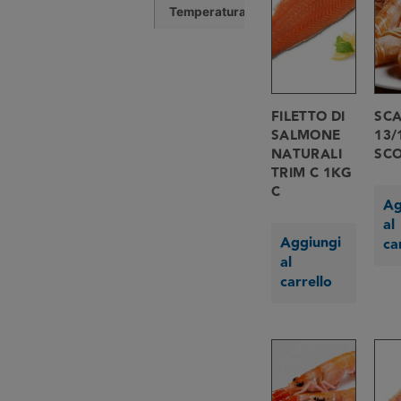
Temperatura
0 °C
FILETTO DI
SCA
SALMONE
13/
NATURALI
SCO
TRIM C 1KG
C
Ag
al
Aggiungi
ca
al
carrello