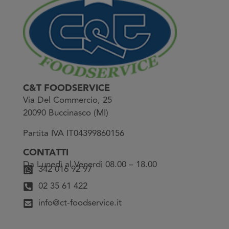
C&T FOODSERVICE
Via Del Commercio, 25
20090 Buccinasco (MI)
Partita IVA IT04399860156
CONTATTI
Da Lunedì al Venerdì 08.00 – 18.00
342 016 92 97
02 35 61 422
info@ct-foodservice.it