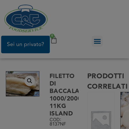
0
Sei un privato?
PRODOTTI
FILETTO
DI
CORRELATI
BACCALA
1000/2000
11KG
ISLAND
COD:
8137NF