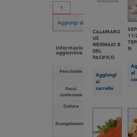
Aggiungi al carrello
SEP
CALAMARO
11/
U5
TEP
MERMAIO B
Informazioni
N
DEL
aggiuntive
PACIFICO
Ag
Peso totale
1,000
al
Aggiungi
Kg
ca
al
carrello
Pezzi
8
confezione
Cottura
0
min
Scongelamento
0
min