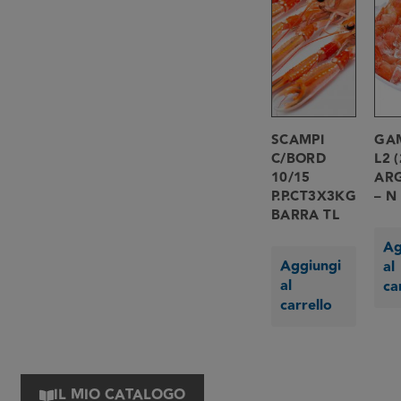
SCAMPI
GA
C/BORD
L2 
10/15
AR
P.P.CT3X3KG
– N
BARRA TL
Ag
Aggiungi
al
al
ca
carrello
IL MIO CATALOGO