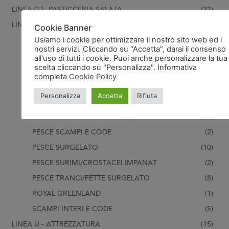
LINEA G1- PASTICCERIA SALATA
(22)
LINEA H- PESCE/CROSTACEI
(99)
Cookie Banner
LE DELICATESSE ITTICHE SURGELA
(2)
Usiamo i cookie per ottimizzare il nostro sito web ed i
nostri servizi. Cliccando su “Accetta”, darai il consenso
PACIFIC GOURMET
(1)
all'uso di tutti i cookie. Puoi anche personalizzare la tua
scelta cliccando su "Personalizza". Informativa
PESCE FILETTO
(12)
completa
Cookie Policy
PESCE GAMBERI CODE
(13)
Personalizza
Accetta
Rifiuta
PESCE GAMBERI INTERI
(4)
PESCE MOLLUSCHI SURGELATI
(39)
PESCE SCAMPI E CODE
(2)
PESCE SURGELATO
(10)
PESCE SURIMI/CROSTACEI IMPANAT
(2)
PESCE TRANCI/FETTE SURGELATO
(8)
ROYAL GREENLAND
(1)
SCAMPI INTERI E CODE
(5)
LINEA U - ATTREZZATURA
(15)