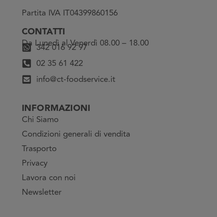
Partita IVA IT04399860156
CONTATTI
Da Lunedì al Venerdì 08.00 – 18.00
342 016 92 97
02 35 61 422
info@ct-foodservice.it
INFORMAZIONI
Chi Siamo
Condizioni generali di vendita
Trasporto
Privacy
Lavora con noi
Newsletter