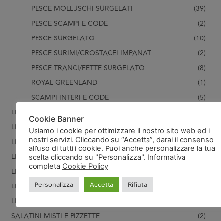
PESCE MOLLUSCHI SURGELATI
(39)
PESCE SCAMPI E CODE
(2)
PESCE SURGELATO
(10)
PESCE SURIMI/CROSTACEI IMPANAT
(2)
PESCE TRANCI/FETTE SURGELATO
(8)
ROYAL GREENLAND
(1)
SCAMPI INTERI E CODE
(5)
LINEA U - ATTREZZATURA
(15)
Cookie Banner
LINEA V- PASTA FRESCA
(31)
Usiamo i cookie per ottimizzare il nostro sito web ed i
nostri servizi. Cliccando su “Accetta”, darai il consenso
LINEA W - PRODOTTI FRESCHI
(10)
all'uso di tutti i cookie. Puoi anche personalizzare la tua
LINEA X- SALSE
(5)
scelta cliccando su "Personalizza". Informativa
completa
Cookie Policy
LINEA Y- FRUTTA
(1)
Personalizza
Accetta
Rifiuta
LINEA Z- GELATI
(60)
LINEA Z1-GELATI FERRERO
(15)
SALATINI MISTI E PIZZETTE
(2)