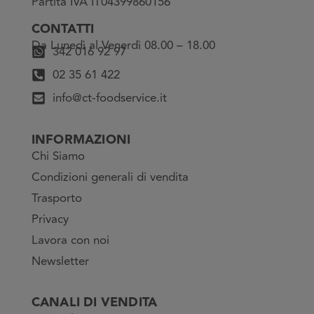
Partita IVA IT04399860156
CONTATTI
Da Lunedì al Venerdì 08.00 – 18.00
342 016 92 97
02 35 61 422
info@ct-foodservice.it
INFORMAZIONI
Chi Siamo
Condizioni generali di vendita
Trasporto
Privacy
Lavora con noi
Newsletter
CANALI DI VENDITA