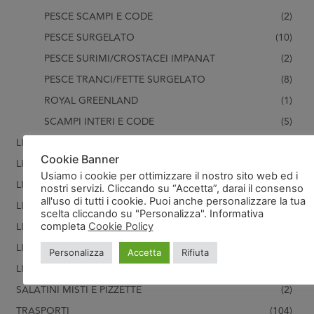
PESCE SCAMPI E CODE
(2)
PESCE SURGELATO
(10)
PESCE SURIMI/CROSTACEI IMPANAT
(2)
PESCE TRANCI/FETTE SURGELATO
(8)
ROYAL GREENLAND
(1)
SCAMPI INTERI E CODE
(5)
LINEA U - ATTREZZATURA
(15)
Cookie Banner
LINEA V- PASTA FRESCA
(31)
Usiamo i cookie per ottimizzare il nostro sito web ed i
LINEA W - PRODOTTI FRESCHI
(10)
nostri servizi. Cliccando su “Accetta”, darai il consenso
all'uso di tutti i cookie. Puoi anche personalizzare la tua
LINEA X- SALSE
(5)
scelta cliccando su "Personalizza". Informativa
LINEA Y- FRUTTA
(1)
completa
Cookie Policy
LINEA Z- GELATI
(60)
Personalizza
Accetta
Rifiuta
LINEA Z1-GELATI FERRERO
(15)
SALATINI MISTI E PIZZETTE
(2)
TRASPORTI
(104)