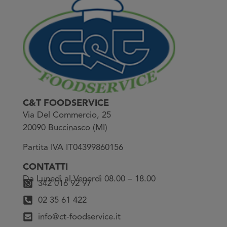
C&T FOODSERVICE
Via Del Commercio, 25
20090 Buccinasco (MI)
Partita IVA IT04399860156
CONTATTI
Da Lunedì al Venerdì 08.00 – 18.00
342 016 92 97
02 35 61 422
info@ct-foodservice.it