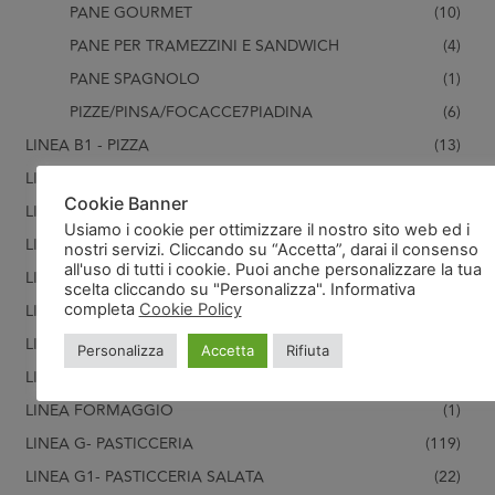
PANE GOURMET
(10)
PANE PER TRAMEZZINI E SANDWICH
(4)
PANE SPAGNOLO
(1)
PIZZE/PINSA/FOCACCE7PIADINA
(6)
LINEA B1 - PIZZA
(13)
LINEA C HAPPY HOUR
(71)
Cookie Banner
LINEA C1- SNACK
(24)
Usiamo i cookie per ottimizzare il nostro sito web ed i
LINEA CARNE MAIALE
(1)
nostri servizi. Cliccando su “Accetta”, darai il consenso
all'uso di tutti i cookie. Puoi anche personalizzare la tua
LINEA D- CARNI
(21)
scelta cliccando su "Personalizza". Informativa
completa
Cookie Policy
LINEA E- PATATE
(28)
LINEA E2- VERDURA
(28)
Personalizza
Accetta
Rifiuta
LINEA F- CREME
(11)
LINEA FORMAGGIO
(1)
LINEA G- PASTICCERIA
(119)
LINEA G1- PASTICCERIA SALATA
(22)