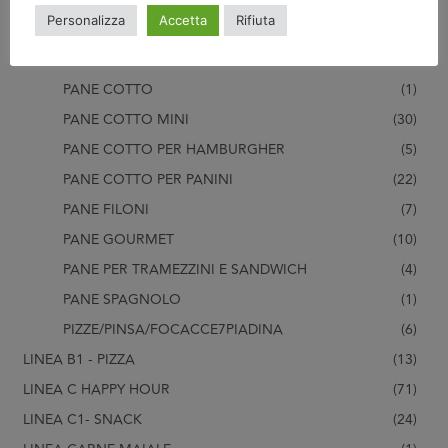
Personalizza
Accetta
Rifiuta
LINEA B PANE
(87)
PANE BRASILIANO
(1)
PANE COTTO
(1)
PANE COTTO MINI
(30)
PANE COTTO PER HAMBURGHER
(5)
PANE COTTO PER PANINI
(22)
PANE FILONI
(7)
PANE GOURMET
(10)
PANE PER TRAMEZZINI E SANDWICH
(4)
PANE SPAGNOLO
(1)
PIZZE/PINSA/FOCACCE7PIADINA
(6)
LINEA B1 - PIZZA
(13)
LINEA C HAPPY HOUR
(71)
LINEA C1- SNACK
(24)