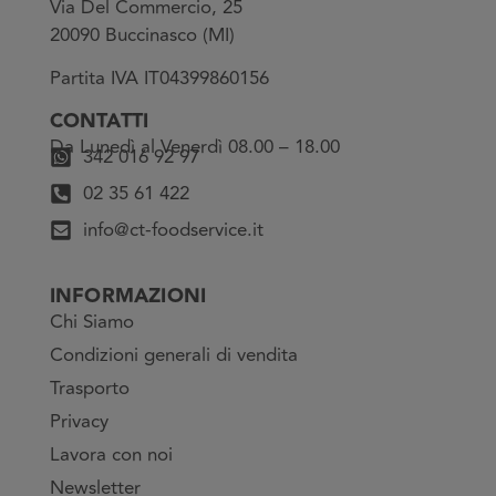
Via Del Commercio, 25
20090 Buccinasco (MI)
Partita IVA IT04399860156
CONTATTI
Da Lunedì al Venerdì 08.00 – 18.00
342 016 92 97
02 35 61 422
info@ct-foodservice.it
INFORMAZIONI
Chi Siamo
Condizioni generali di vendita
Trasporto
Privacy
Lavora con noi
Newsletter