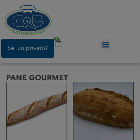
0
Sei un privato?
PANE GOURMET