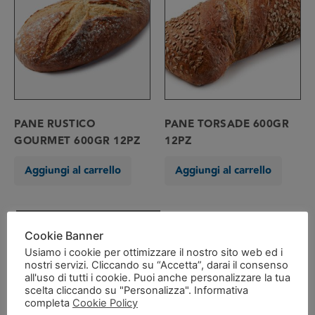
PANE RUSTICO
PANE TORSADE 600GR
GOURMET 600GR 12PZ
12PZ
Aggiungi al carrello
Aggiungi al carrello
IL MIO CATALOGO
Cookie Banner
Usiamo i cookie per ottimizzare il nostro sito web ed i
SCARICA CATALOGO PDF
nostri servizi. Cliccando su “Accetta”, darai il consenso
all'uso di tutti i cookie. Puoi anche personalizzare la tua
scelta cliccando su "Personalizza". Informativa
CATEGORIE PRODOTTO
completa
Cookie Policy
LINEA A CROISSANTERIA
(123)