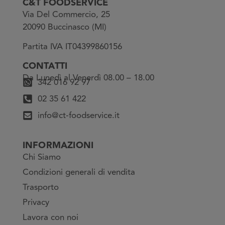
C&T FOODSERVICE
Via Del Commercio, 25
20090 Buccinasco (MI)
Partita IVA IT04399860156
CONTATTI
Da Lunedì al Venerdì 08.00 – 18.00
342 016 92 97
02 35 61 422
info@ct-foodservice.it
INFORMAZIONI
Chi Siamo
Condizioni generali di vendita
Trasporto
Privacy
Lavora con noi