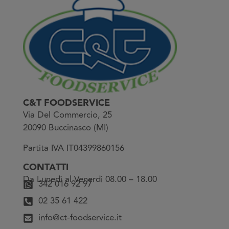
C&T FOODSERVICE
Via Del Commercio, 25
20090 Buccinasco (MI)
Partita IVA IT04399860156
CONTATTI
Da Lunedì al Venerdì 08.00 – 18.00
342 016 92 97
02 35 61 422
info@ct-foodservice.it