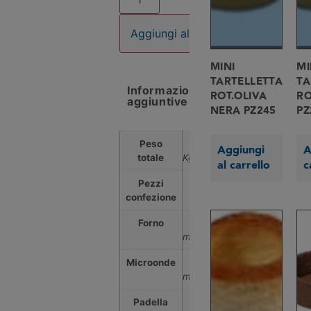
Aggiungi al carrello
MINI
MI
TARTELLETTA
TA
Informazioni
ROT.OLIVA
RO
aggiuntive
NERA PZ245
PZ
Peso
2,000
Aggiungi
A
totale
Kg
al carrello
c
Pezzi
336
confezione
Forno
No
min
Microonde
No
min
Padella
No