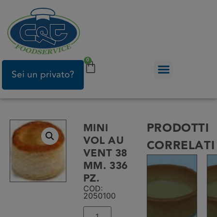
0
Sei un privato?
PRODOTTI
MINI
VOL AU
CORRELATI
VENT 38
MM. 336
PZ.
COD:
2050100