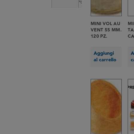
°C
MINI VOL AU
MI
VENT 55 MM.
TA
120 PZ.
CA
Aggiungi
A
al carrello
c