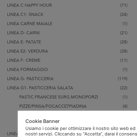
LINEA C HAPPY HOUR
(71)
LINEA C1- SNACK
(24)
LINEA CARNE MAIALE
(1)
LINEA D- CARNI
(21)
LINEA E- PATATE
(28)
LINEA E2- VERDURA
(28)
LINEA F- CREME
(11)
LINEA FORMAGGIO
(1)
LINEA G- PASTICCERIA
(119)
LINEA G1- PASTICCERIA SALATA
(22)
PASTIC.FRANCESE SURG.MONOPORZI
(1)
PIZZE/PINSA/FOCACCE7PIADINA
(4)
STUZZICHINI SPECIAL. APERITIVO
(16)
Cookie Banner
TRAMEZZINI/PANETTONI
(1)
Usiamo i cookie per ottimizzare il nostro sito web ed 
LINEA H- PESCE/CROSTACEI
(99)
nostri servizi. Cliccando su “Accetta”, darai il consen