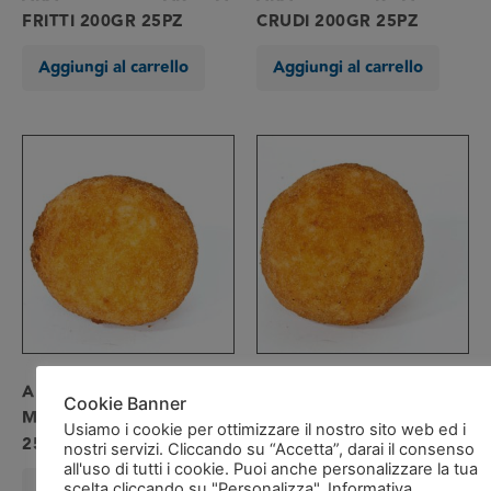
FRITTI 200GR 25PZ
CRUDI 200GR 25PZ
Aggiungi al carrello
Aggiungi al carrello
ARANCINI PROSC &
ARANCINI PROSC &
Cookie Banner
MOZZ CRUDI 200GR
MOZZ FRITTI 200GR
Usiamo i cookie per ottimizzare il nostro sito web ed i
25PZ
25PZ
nostri servizi. Cliccando su “Accetta”, darai il consenso
all'uso di tutti i cookie. Puoi anche personalizzare la tua
Aggiungi al carrello
Aggiungi al carrello
scelta cliccando su "Personalizza". Informativa