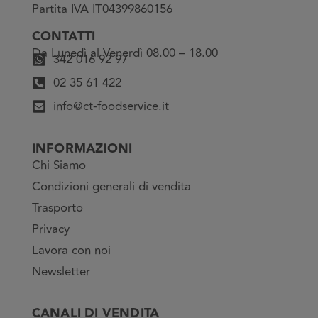
Partita IVA IT04399860156
CONTATTI
Da Lunedì al Venerdì 08.00 – 18.00
342 016 92 97
02 35 61 422
info@ct-foodservice.it
INFORMAZIONI
Chi Siamo
Condizioni generali di vendita
Trasporto
Privacy
Lavora con noi
Newsletter
CANALI DI VENDITA