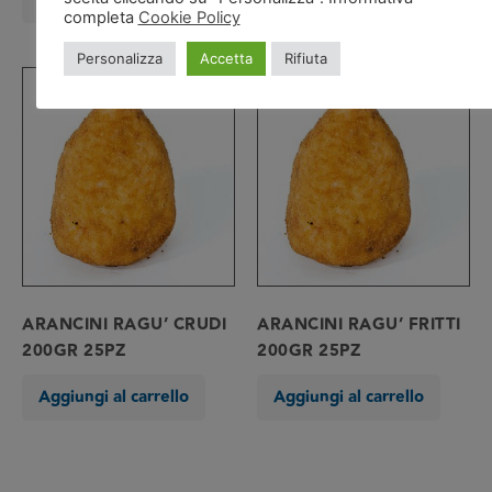
completa
Cookie Policy
Personalizza
Accetta
Rifiuta
ARANCINI RAGU’ CRUDI
ARANCINI RAGU’ FRITTI
200GR 25PZ
200GR 25PZ
Aggiungi al carrello
Aggiungi al carrello