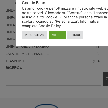
Cookie Banner
GRIGLIE AUTOMATICHE
(1)
Usiamo i cookie per ottimizzare il nostro sito web ed
LINEA V- PASTA FRESCA
(31)
nostri servizi. Cliccando su “Accetta”, darai il conse
all'uso di tutti i cookie. Puoi anche personalizzare la
LINEA W - PRODOTTI FRESCHI
(10)
scelta cliccando su "Personalizza". Informativa
LINEA X- SALSE
(5)
completa
Cookie Policy
LINEA Y- FRUTTA
(1)
Personalizza
Accetta
Rifiuta
LINEA Z- GELATI
(60)
LINEA Z1-GELATI FERRERO
(15)
SALATINI MISTI E PIZZETTE
(2)
TRASPORTI
(104)
RICERCA
C