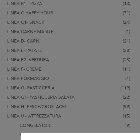
LINEA B1 - PIZZA
(13)
LINEA C HAPPY HOUR
(71)
LINEA C1- SNACK
(24)
LINEA CARNE MAIALE
(1)
LINEA D- CARNI
(21)
LINEA E- PATATE
(28)
LINEA E2- VERDURA
(28)
LINEA F- CREME
(11)
LINEA FORMAGGIO
(1)
LINEA G- PASTICCERIA
(119)
LINEA G1- PASTICCERIA SALATA
(22)
LINEA H- PESCE/CROSTACEI
(99)
LINEA U - ATTREZZATURA
(15)
CONGELATORI
(9)
FORNI
(5)