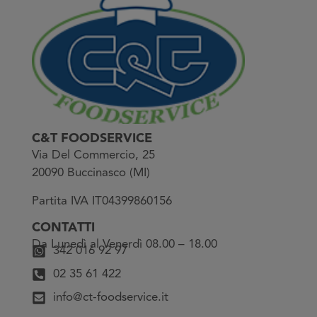
C&T FOODSERVICE
Via Del Commercio, 25
20090 Buccinasco (MI)
Partita IVA IT04399860156
CONTATTI
Da Lunedì al Venerdì 08.00 – 18.00
342 016 92 97
02 35 61 422
info@ct-foodservice.it