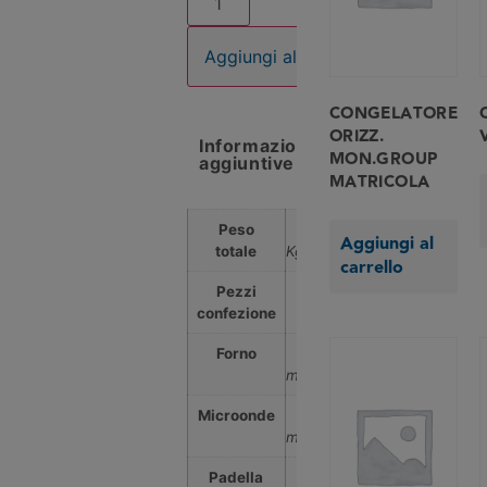
Aggiungi al carrello
CONGELATORE
ORIZZ.
Informazioni
MON.GROUP
aggiuntive
MATRICOLA
Peso
0,000
Aggiungi al
totale
Kg
carrello
Pezzi
0
confezione
Forno
No
min
Microonde
No
min
Padella
No