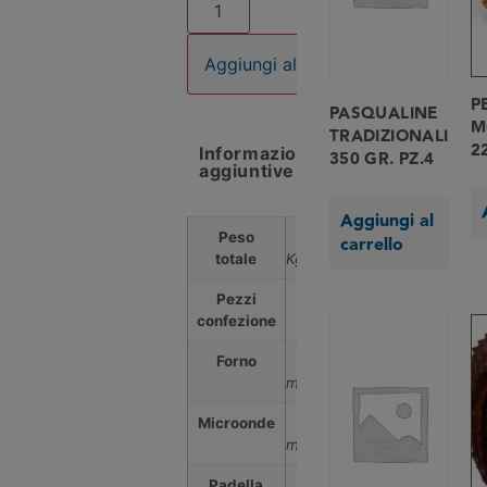
Aggiungi al carrello
P
PASQUALINE
M
TRADIZIONALI
2
Informazioni
350 GR. PZ.4
aggiuntive
Aggiungi al
Peso
1,000
carrello
totale
Kg
Pezzi
12
confezione
Forno
No
min
Microonde
No
min
Padella
No