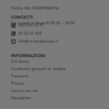
Partita IVA IT04399860156
CONTATTI
Da Lunedì al Venerdì 08.00 – 18.00
342 016 92 97
02 35 61 422
info@ct-foodservice.it
INFORMAZIONI
Chi Siamo
Condizioni generali di vendita
Trasporto
Privacy
Lavora con noi
Newsletter