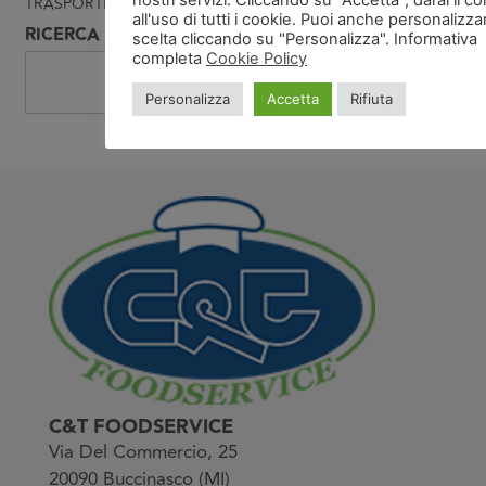
nostri servizi. Cliccando su “Accetta”, darai il 
TRASPORTI
(104)
all'uso di tutti i cookie. Puoi anche personalizza
RICERCA
scelta cliccando su "Personalizza". Informativa
completa
Cookie Policy
C
Personalizza
Accetta
Rifiuta
C&T FOODSERVICE
Via Del Commercio, 25
20090 Buccinasco (MI)