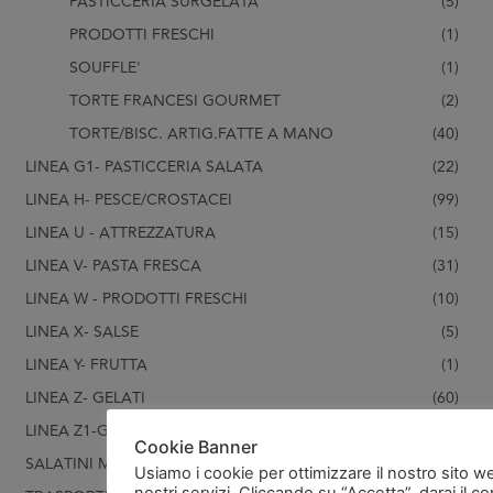
PASTICCERIA SURGELATA
(5)
PRODOTTI FRESCHI
(1)
SOUFFLE'
(1)
TORTE FRANCESI GOURMET
(2)
TORTE/BISC. ARTIG.FATTE A MANO
(40)
LINEA G1- PASTICCERIA SALATA
(22)
LINEA H- PESCE/CROSTACEI
(99)
LINEA U - ATTREZZATURA
(15)
LINEA V- PASTA FRESCA
(31)
LINEA W - PRODOTTI FRESCHI
(10)
LINEA X- SALSE
(5)
LINEA Y- FRUTTA
(1)
LINEA Z- GELATI
(60)
LINEA Z1-GELATI FERRERO
(15)
Cookie Banner
SALATINI MISTI E PIZZETTE
(2)
Usiamo i cookie per ottimizzare il nostro sito w