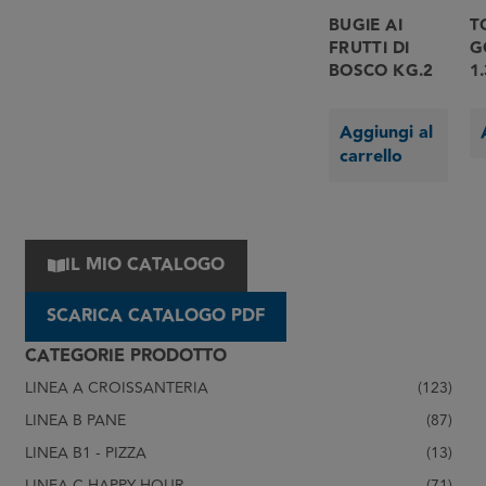
BUGIE AI
T
FRUTTI DI
G
BOSCO KG.2
1
Aggiungi al
carrello
IL MIO CATALOGO
SCARICA CATALOGO PDF
CATEGORIE PRODOTTO
LINEA A CROISSANTERIA
(123)
LINEA B PANE
(87)
LINEA B1 - PIZZA
(13)
LINEA C HAPPY HOUR
(71)