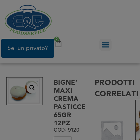
0
Sei un privato?
PRODOTTI
BIGNE’
MAXI
CORRELATI
CREMA
PASTICCERA
65GR
12PZ
COD: 9120