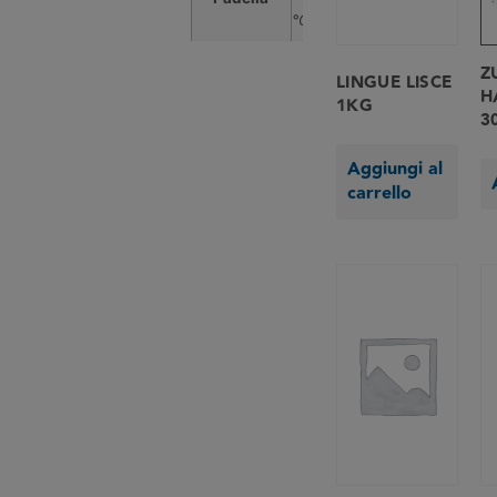
°C
Z
LINGUE LISCE
H
1KG
3
Aggiungi al
carrello