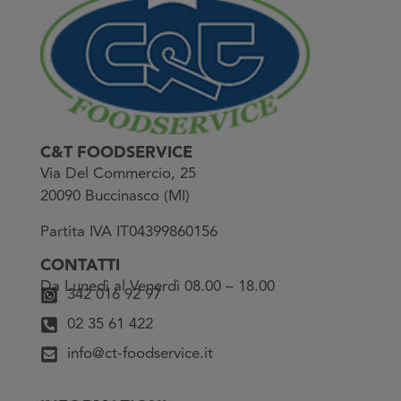
C&T FOODSERVICE
Via Del Commercio, 25
20090 Buccinasco (MI)
Partita IVA IT04399860156
CONTATTI
Da Lunedì al Venerdì 08.00 – 18.00
342 016 92 97
02 35 61 422
info@ct-foodservice.it