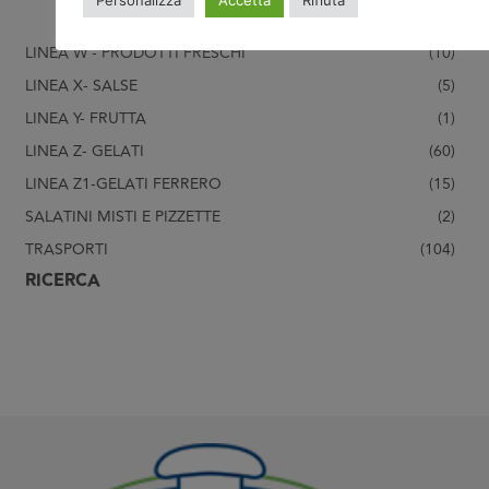
Personalizza
Accetta
Rifiuta
SALATINI MISTI E PIZZETTE
(8)
LINEA W - PRODOTTI FRESCHI
(10)
LINEA X- SALSE
(5)
LINEA Y- FRUTTA
(1)
LINEA Z- GELATI
(60)
LINEA Z1-GELATI FERRERO
(15)
SALATINI MISTI E PIZZETTE
(2)
TRASPORTI
(104)
RICERCA