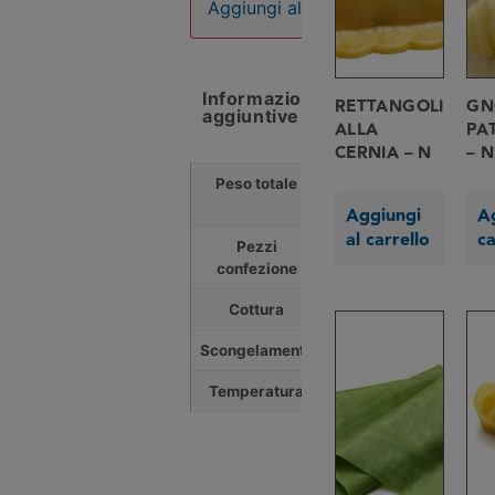
Aggiungi al carrello
Informazioni
RETTANGOLI
GN
aggiuntive
ALLA
PA
CERNIA – N
– N
Peso totale
3,000
Kg
Aggiungi
Ag
al carrello
ca
Pezzi
4
confezione
Cottura
0 min
Scongelamento
0 min
Temperatura
0 °C