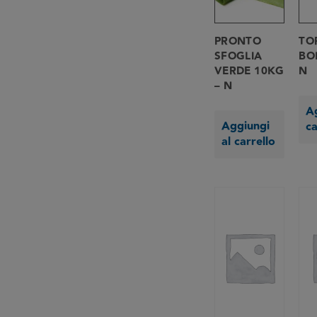
PRONTO
TO
SFOGLIA
BO
VERDE 10KG
N
– N
Ag
Aggiungi
ca
al carrello