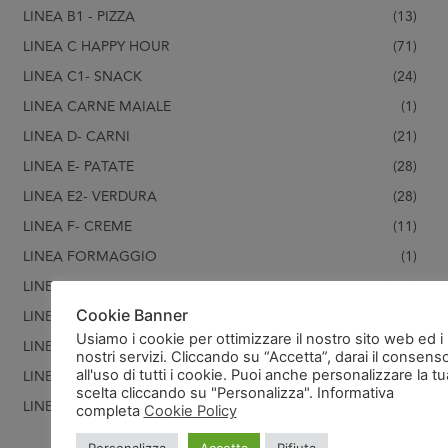
LINEA B1 - PIZZA
(13)
LINEA C HAPPY HOUR
(71)
LINEA C1- SNACK
(24)
LINEA CARNE MAIALE
(1)
LINEA D- CARNI
(21)
LINEA E- PATATE
(28)
LINEA E2- VERDURA
(28)
LINEA F- CREME
(11)
LINEA FORMAGGIO
(1)
LINEA G- PASTICCERIA
(119)
Cookie Banner
LINEA G1- PASTICCERIA SALATA
(22)
Usiamo i cookie per ottimizzare il nostro sito web ed i
LINEA H- PESCE/CROSTACEI
(99)
nostri servizi. Cliccando su “Accetta”, darai il consens
LINEA U - ATTREZZATURA
(15)
all'uso di tutti i cookie. Puoi anche personalizzare la tu
scelta cliccando su "Personalizza". Informativa
LINEA V- PASTA FRESCA
(31)
completa
Cookie Policy
PASTA FRESCA SURGELATA
(23)