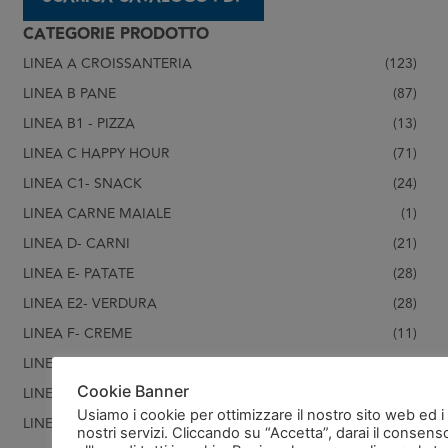
CATEGORIE PRODOTTO
LINEA A CROISSANTERIA
(123)
LINEA B PANE
(87)
LINEA B1 - PIZZA
(13)
LINEA C HAPPY HOUR
(71)
LINEA C1- SNACK
(24)
LINEA CARNE MAIALE
(1)
LINEA D- CARNI
(21)
LINEA E- PATATE
(28)
LINEA E2- VERDURA
(28)
LINEA F- CREME
(11)
LINEA FORMAGGIO
(1)
Cookie Banner
LINEA G- PASTICCERIA
(119)
Usiamo i cookie per ottimizzare il nostro sito web ed i
LINEA G1- PASTICCERIA SALATA
(22)
nostri servizi. Cliccando su “Accetta”, darai il consens