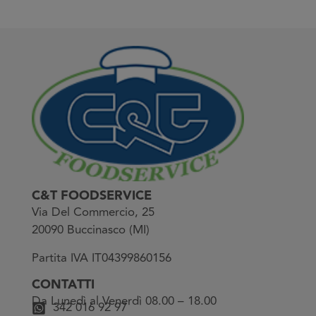
C&T FOODSERVICE
Via Del Commercio, 25
20090 Buccinasco (MI)
Partita IVA IT04399860156
CONTATTI
Da Lunedì al Venerdì 08.00 – 18.00
342 016 92 97