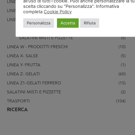
all'uso di tutti i cookie. Puoi anche personalizzare la t
LINEA H- PESCE/CROSTACEI
(99)
scelta cliccando su "Personalizza". Informativa
LINEA U - ATTREZZATURA
(15)
completa
Cookie Policy
LINEA V- PASTA FRESCA
(31)
Personalizza
Accetta
Rifiuta
PASTA FRESCA SURGELATA
(23)
SALATINI MISTI E PIZZETTE
(8)
LINEA W - PRODOTTI FRESCHI
(10)
LINEA X- SALSE
(5)
LINEA Y- FRUTTA
(1)
LINEA Z- GELATI
(60)
LINEA Z1-GELATI FERRERO
(15)
SALATINI MISTI E PIZZETTE
(2)
TRASPORTI
(104)
RICERCA