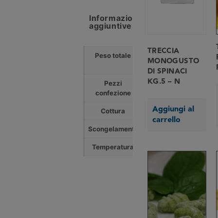
Informazioni
aggiuntive
TRECCIA
Peso totale
3,000
MONOGUSTO
Kg
DI SPINACI
KG.5 – N
Pezzi
0
confezione
Aggiungi al
Cottura
0 min
carrello
Scongelamento
0 min
Temperatura
0 °C