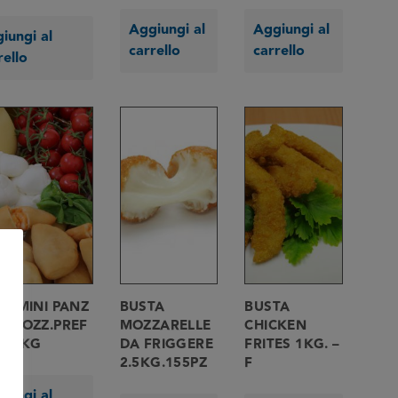
Aggiungi al
Aggiungi al
iungi al
carrello
carrello
rello
A MINI PANZ
BUSTA
BUSTA
./MOZZ.PREF
MOZZARELLE
CHICKEN
GR 2KG
DA FRIGGERE
FRITES 1KG. –
2.5KG.155PZ
F
iungi al