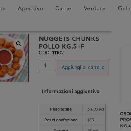
ne
Aperitivo
Carne
Verdure
Gela
NUGGETS CHUNKS
POLLO KG.5 -F
COD: 11102
Aggiungi al carrello
Informazioni aggiuntive
Peso totale
5,000 Kg
CRO
PROS
Pezzi confezione
150
KG.4
Cottura
15 min