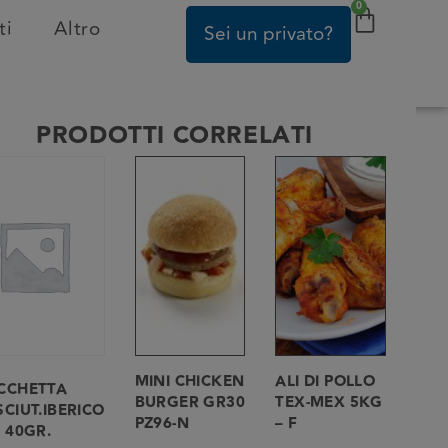
0
ti
Altro
Sei un privato?
PRODOTTI CORRELATI
MINI CHICKEN
ALI DI POLLO
CCHETTA
BURGER GR30
TEX-MEX 5KG
CIUT.IBERICO
PZ96-N
– F
 40GR.