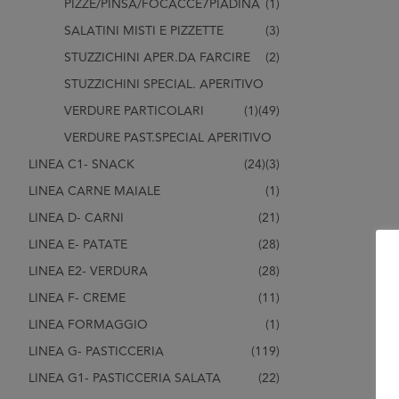
PIZZE/PINSA/FOCACCE7PIADINA
(1)
SALATINI MISTI E PIZZETTE
(3)
STUZZICHINI APER.DA FARCIRE
(2)
STUZZICHINI SPECIAL. APERITIVO
VERDURE PARTICOLARI
(1)
(49)
VERDURE PAST.SPECIAL APERITIVO
LINEA C1- SNACK
(24)
(3)
LINEA CARNE MAIALE
(1)
LINEA D- CARNI
(21)
LINEA E- PATATE
(28)
LINEA E2- VERDURA
(28)
LINEA F- CREME
(11)
LINEA FORMAGGIO
(1)
LINEA G- PASTICCERIA
(119)
LINEA G1- PASTICCERIA SALATA
(22)