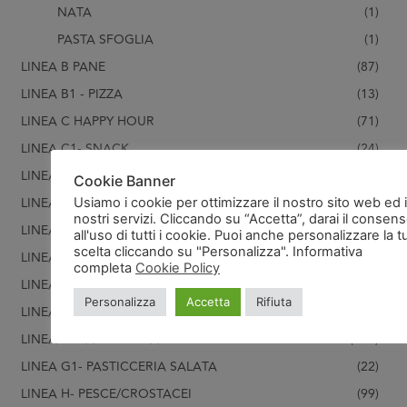
NATA
(1)
PASTA SFOGLIA
(1)
LINEA B PANE
(87)
LINEA B1 - PIZZA
(13)
LINEA C HAPPY HOUR
(71)
LINEA C1- SNACK
(24)
LINEA CARNE MAIALE
(1)
Cookie Banner
LINEA D- CARNI
(21)
Usiamo i cookie per ottimizzare il nostro sito web ed i
nostri servizi. Cliccando su “Accetta”, darai il consen
LINEA E- PATATE
(28)
all'uso di tutti i cookie. Puoi anche personalizzare la t
scelta cliccando su "Personalizza". Informativa
LINEA E2- VERDURA
(28)
completa
Cookie Policy
LINEA F- CREME
(11)
Personalizza
Accetta
Rifiuta
LINEA FORMAGGIO
(1)
LINEA G- PASTICCERIA
(119)
LINEA G1- PASTICCERIA SALATA
(22)
LINEA H- PESCE/CROSTACEI
(99)