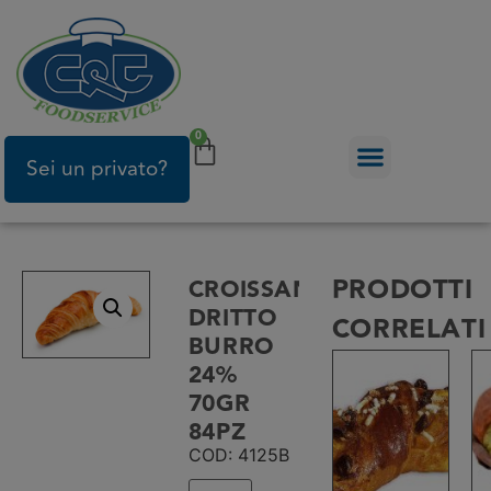
0
Sei un privato?
PRODOTTI
CROISSANT
DRITTO
CORRELATI
BURRO
24%
70GR
84PZ
COD: 4125B