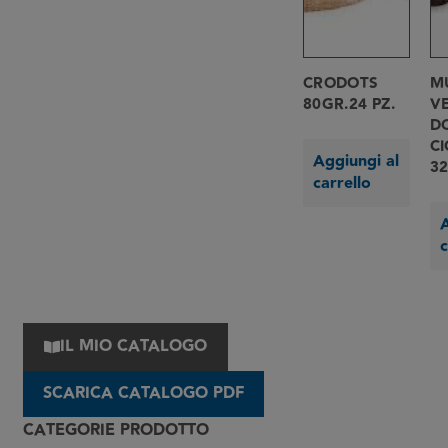
CRODOTS
M
80GR.24 PZ.
V
D
CI
Aggiungi al
3
carrello
A
c
IL MIO CATALOGO
SCARICA CATALOGO PDF
CATEGORIE PRODOTTO