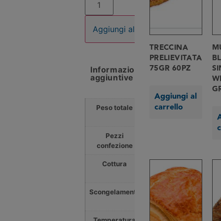
Aggiungi al carrello
TRECCINA
M
PRELIEVITATA
B
75GR 60PZ
S
Informazioni
aggiuntive
W
G
Aggiungi al
carrello
Peso totale
5,880
A
Kg
c
Pezzi
84
confezione
Cottura
15
min
Scongelamento
30
min
Temperatura
170