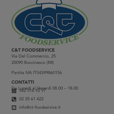
C&T FOODSERVICE
Via Del Commercio, 25
20090 Buccinasco (MI)
Partita IVA IT04399860156
CONTATTI
Da Lunedì al Venerdì 08.00 – 18.00
342 016 92 97
02 35 61 422
info@ct-foodservice.it