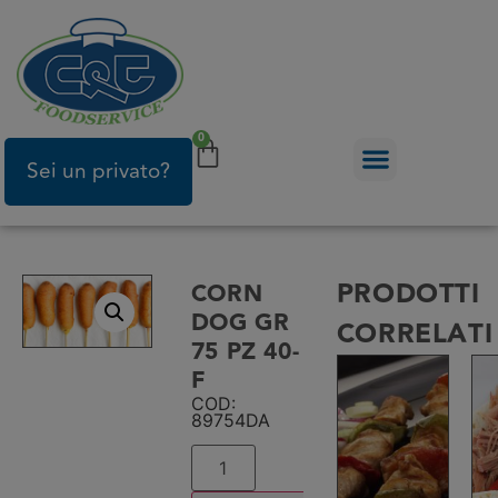
0
Sei un privato?
PRODOTTI
CORN
DOG GR
CORRELATI
75 PZ 40-
F
COD:
89754DA