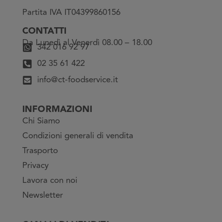
Partita IVA IT04399860156
CONTATTI
Da Lunedì al Venerdì 08.00 – 18.00
342 016 92 97
02 35 61 422
info@ct-foodservice.it
INFORMAZIONI
Chi Siamo
Condizioni generali di vendita
Trasporto
Privacy
Lavora con noi
Newsletter