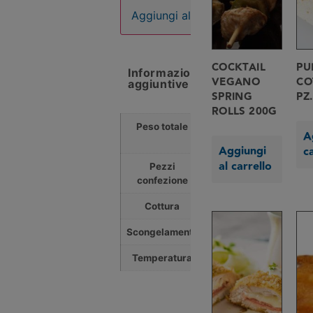
Aggiungi al carrello
COCKTAIL
PU
Informazioni
VEGANO
CO
aggiuntive
SPRING
PZ.
ROLLS 200G
Peso totale
3,000
A
Kg
Aggiungi
c
al carrello
Pezzi
40
confezione
Cottura
0 min
Scongelamento
0 min
Temperatura
0 °C