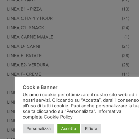
LINEA B1 - PIZZA
(13)
LINEA C HAPPY HOUR
(71)
LINEA C1- SNACK
(24)
LINEA CARNE MAIALE
(1)
LINEA D- CARNI
(21)
LINEA E- PATATE
(28)
LINEA E2- VERDURA
(28)
LINEA F- CREME
(11)
CREME DOLCI
(11)
Cookie Banner
LINEA FORMAGGIO
(1)
Usiamo i cookie per ottimizzare il nostro sito web ed i
nostri servizi. Cliccando su “Accetta”, darai il consenso
LINEA G- PASTICCERIA
(119)
all'uso di tutti i cookie. Puoi anche personalizzare la tu
LINEA G1- PASTICCERIA SALATA
(22)
scelta cliccando su "Personalizza". Informativa
completa
Cookie Policy
LINEA H- PESCE/CROSTACEI
(99)
Personalizza
Accetta
Rifiuta
LINEA U - ATTREZZATURA
(15)