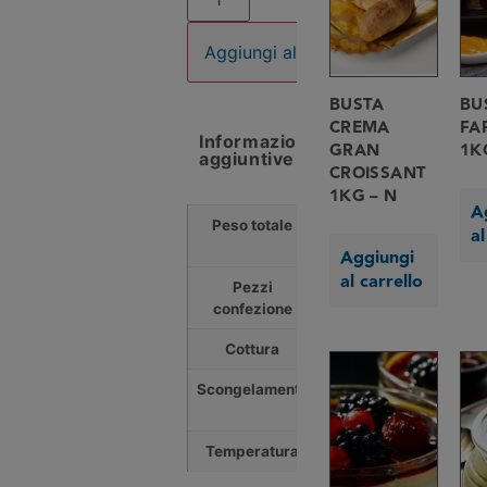
Aggiungi al carrello
BUSTA
BU
CREMA
FA
Informazioni
GRAN
1K
aggiuntive
CROISSANT
1KG – N
A
Peso totale
0,500
al
Kg
Aggiungi
al carrello
Pezzi
1
confezione
Cottura
0 min
Scongelamento
180
min
Temperatura
0 °C