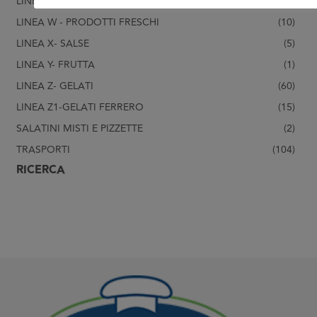
LINEA V- PASTA FRESCA
(31)
LINEA W - PRODOTTI FRESCHI
(10)
LINEA X- SALSE
(5)
LINEA Y- FRUTTA
(1)
LINEA Z- GELATI
(60)
LINEA Z1-GELATI FERRERO
(15)
SALATINI MISTI E PIZZETTE
(2)
TRASPORTI
(104)
RICERCA