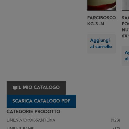
FARCIBOSCO
SA
KG.3 -N
PO
NU
6X
Aggiungi
al carrello
A
al
IL MIO CATALOGO
SCARICA CATALOGO PDF
CATEGORIE PRODOTTO
LINEA A CROISSANTERIA
(123)
LINEA B PANE
(87)