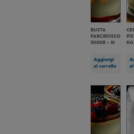
BUSTA
CR
FARCIBOSCO
PI
500GR – N
KG 
Aggiungi
A
al carrello
al