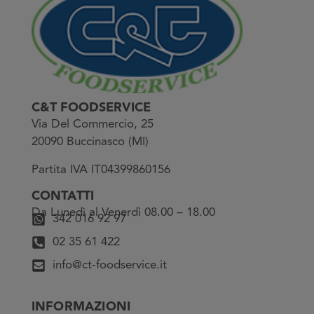
C&T FOODSERVICE
Via Del Commercio, 25
20090 Buccinasco (MI)
Partita IVA IT04399860156
CONTATTI
Da Lunedì al Venerdì 08.00 – 18.00
342 016 92 97
02 35 61 422
info@ct-foodservice.it
INFORMAZIONI