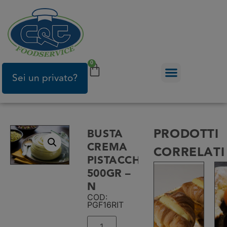
0
Sei un privato?
PRODOTTI
BUSTA
CREMA
CORRELATI
PISTACCHIO
500GR –
N
COD:
PGF16RIT