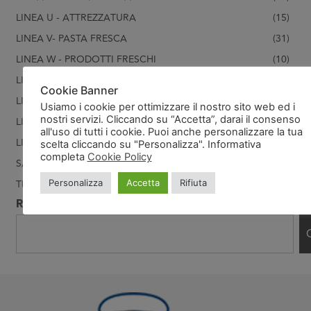
LINEA U - ATTREZZATURA
(15)
LINEA V- PASTA FRESCA
(31)
LINEA W - PRODOTTI FRESCHI
(10)
LINEA X- SALSE
(5)
Cookie Banner
LINEA Y- FRUTTA
(1)
Usiamo i cookie per ottimizzare il nostro sito web ed i
nostri servizi. Cliccando su “Accetta”, darai il consenso
LINEA Z- GELATI
(60)
all'uso di tutti i cookie. Puoi anche personalizzare la tua
LINEA Z1-GELATI FERRERO
(15)
scelta cliccando su "Personalizza". Informativa
completa
Cookie Policy
SALATINI MISTI E PIZZETTE
(2)
Personalizza
Accetta
Rifiuta
TRASPORTI
(104)
RICERCA