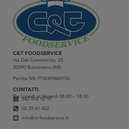
C&T FOODSERVICE
Via Del Commercio, 25
20090 Buccinasco (MI)
Partita IVA IT04399860156
CONTATTI
Da Lunedì al Venerdì 08.00 – 18.00
342 016 92 97
02 35 61 422
info@ct-foodservice.it